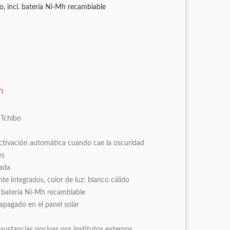
do, incl. batería Ni-Mh recambiable
n
 Tchibo
ctivación automática cuando cae la oscuridad
es
tada
 integrados, color de luz: blanco cálido
l. batería Ni-Mh recambiable
apagado en el panel solar
ustancias nocivas por institutos externos