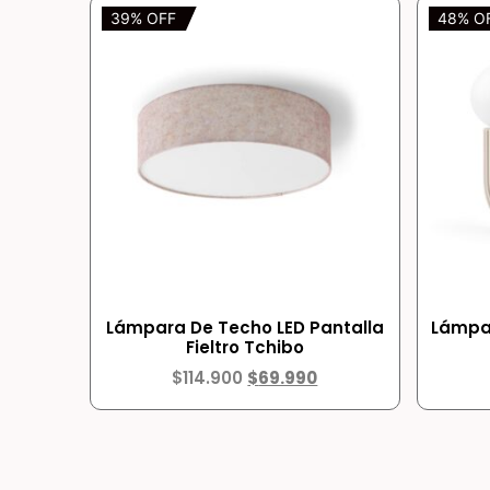
39% OFF
48% O
Lámpara De Techo LED Pantalla
Lámpar
Fieltro Tchibo
$
114.900
$
69.990