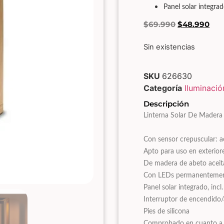
Panel solar integra
$
69.990
$
48.990
Sin existencias
SKU
626630
Categoría
Iluminació
Descripción
Linterna Solar De Madera
Con sensor crepuscular: a
Apto para uso en exterior
De madera de abeto acei
Con LEDs permanentemente
Panel solar integrado, inc
Interruptor de encendido/
Pies de silicona
Comprobado en cuanto a s