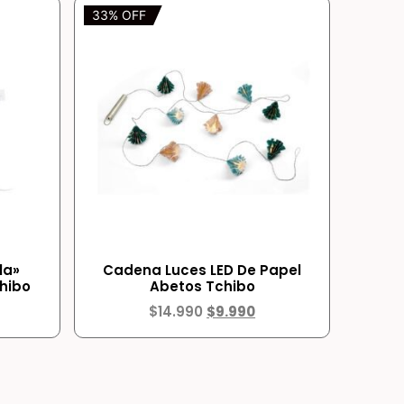
33% OFF
la»
Cadena Luces LED De Papel
hibo
Abetos Tchibo
$
14.990
$
9.990