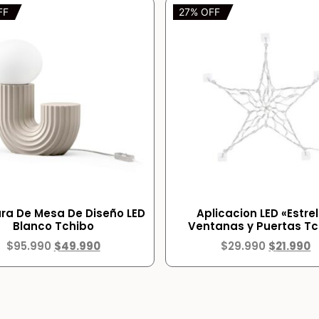
FF
27% OFF
a De Mesa De Diseño LED
Aplicacion LED «Estrel
Blanco Tchibo
Ventanas y Puertas Tc
$
95.990
$
49.990
$
29.990
$
21.990