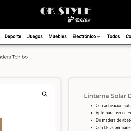
Deporte
Juegos
Muebles
Electrónico
Todos
Co
adera Tchibo
Linterna Solar
Con activación aut
Apto para uso en ex
De madera de abeto
Con LEDs permanent