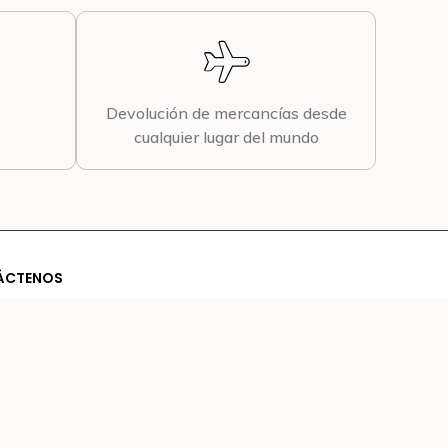
Devolución de mercancías desde
cualquier lugar del mundo
ÁCTENOS
cto@oks.cl
By Enece Digital