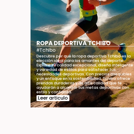
ROPA DEPORTIVA TCHIBO
Tchibo
#
Descubre por qué la ropa deportiva Tchibo es la
elección ideal para los amantes del deporte.
Explora su calidad excepcional, diseño inteligente
y variedad de estilos para satisfacer tus
necesidades deportivas. Con precios asequibles
y un enfoque en la sostenibilidad, Tchibo ofrece
prendas duraderas y de alta calidad que te
ayudarán a alcanzar tus metas deportivas con
estilo y confianza.
Leer articulo