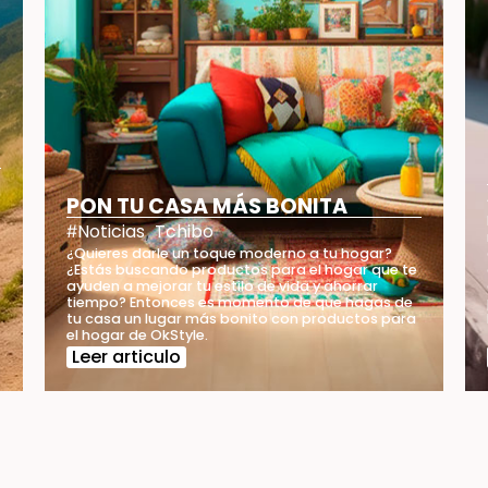
PON TU CASA MÁS BONITA
Noticias
Tchibo
#
,
¿Quieres darle un toque moderno a tu hogar?
¿Estás buscando productos para el hogar que te
ayuden a mejorar tu estilo de vida y ahorrar
tiempo? Entonces es momento de que hagas de
tu casa un lugar más bonito con productos para
el hogar de OkStyle.
Leer articulo