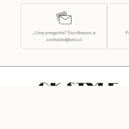
¿Una pregunta? Escríbanos a
P
contacto@oks.cl
2023 - okstyle.cl