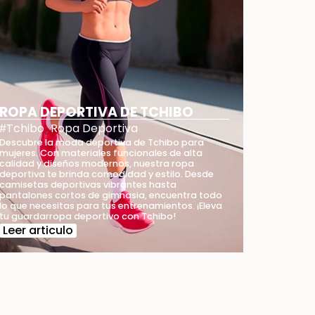
ROPA DEPORTIVA DE TCHIBO
Tchibo
Ropa Deportiva
#
,
Descubre la moda deportiva de Tchibo para
mujeres. Con materiales funcionales de alta
calidad y diseños modernos, nuestra ropa
deportiva te brinda comodidad y estilo. Desde
camisetas deportivas vibrantes hasta
pantalones cortos de gimnasia, encuentra todo
lo que necesitas para tus entrenamientos. ¡Eleva
tu guardarropa deportivo con Tchibo!
Leer articulo