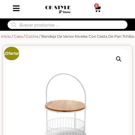
0
Inicio
/
Casa
/
Cocina
/ Bandeja De Varios Niveles Con Cesta De Pan Tchibo
¡Oferta!