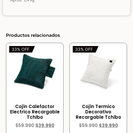
Aprox. 1,4 kg
Productos relacionados
33% OFF
33% OFF
Cojín Calefactor
Cojín Termico
Electrico Recargable
Decorativo
Tchibo
Recargable Tchibo
$
59.990
$
39.990
$
59.990
$
39.990