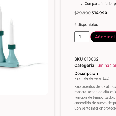
Con parte inferior 
$
29.990
$
14.990
6 disponibles
Añadir al
SKU
618662
Categoría
Iluminació
Descripción
Pirámide de velas LED
Para acentos de luz atmosf
madera lacada de alta ca
Función de temporizador:
encendido de nuevo despué
Con parte inferior protect