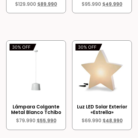
$
129.900
$
89.990
$
95.990
$
49.990
30% OFF
30% OFF
Lámpara Colgante
Luz LED Solar Exterior
Metal Blanco Tchibo
«Estrella»
$
79.990
$
55.990
$
69.990
$
48.990