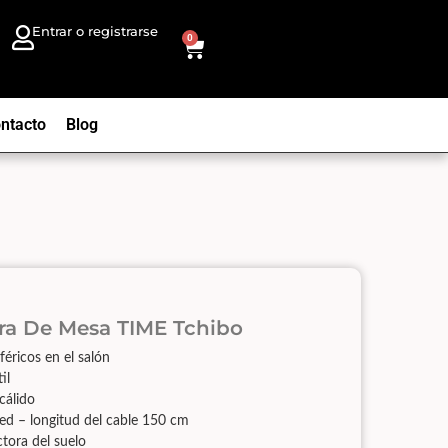
Entrar o registrarse
0
ntacto
Blog
ra De Mesa TIME Tchibo
éricos en el salón
il
cálido
red – longitud del cable 150 cm
ctora del suelo