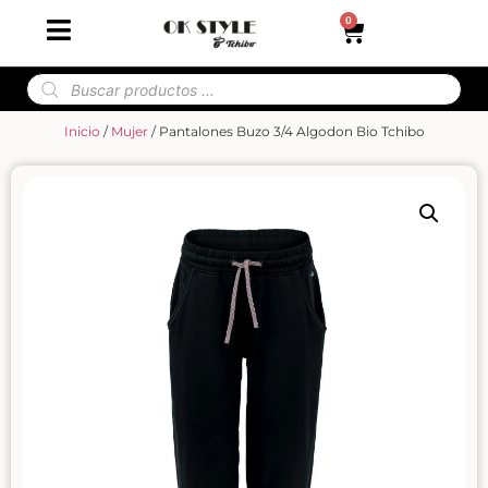
0
Inicio
/
Mujer
/ Pantalones Buzo 3/4 Algodon Bio Tchibo