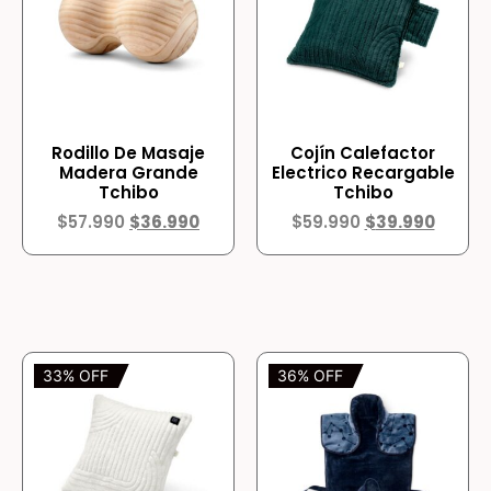
Rodillo De Masaje
Cojín Calefactor
Madera Grande
Electrico Recargable
Tchibo
Tchibo
$
57.990
$
36.990
$
59.990
$
39.990
33% OFF
36% OFF