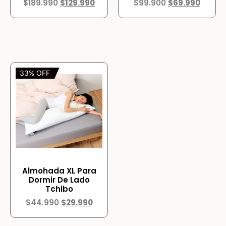
$
189.990
$
129.990
$
99.900
$
69.990
33% OFF
Almohada XL Para
Dormir De Lado
Tchibo
$
44.990
$
29.990