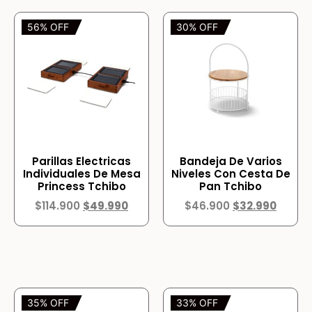
56% OFF
30% OFF
Parillas Electricas
Bandeja De Varios
Individuales De Mesa
Niveles Con Cesta De
Princess Tchibo
Pan Tchibo
$
114.900
$
49.990
$
46.900
$
32.990
35% OFF
33% OFF