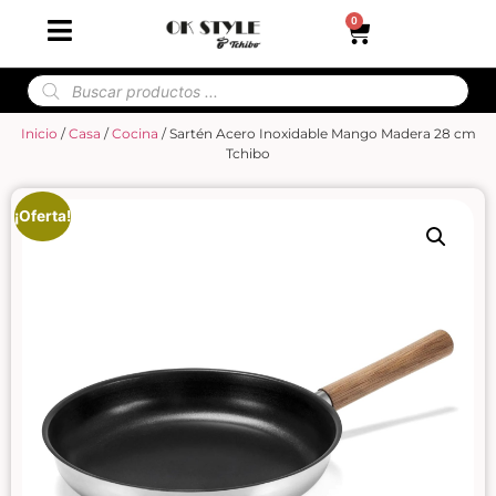
0
Inicio
/
Casa
/
Cocina
/ Sartén Acero Inoxidable Mango Madera 28 cm
Tchibo
¡Oferta!