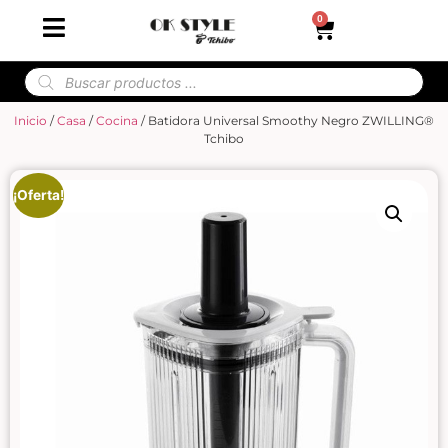
0
Inicio
/
Casa
/
Cocina
/ Batidora Universal Smoothy Negro ZWILLING®
Tchibo
¡Oferta!