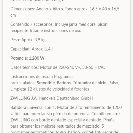
Color: Color plateado o negro
Dimensiones: Ancho x Alto x Fondo aprox. 16,5 x 40 x 16,5
cm
Contenido / accesorios: Incluye jarra medidora, pisón,
recipiente
Tritan e instrucciones de uso
Peso: Aprox. 3,9 kg
Capacidad: Aprox. 1,4 l
Potencia: 1.200 W
Datos técnicos: Motor de 220-240 V~, 50-60 HzAC
Instrucciones de uso: 5 Programas
preinstalados:
Smoothie
,
Batidos
,
Triturador
de hielo, Pulso,
Limpieza 12 ajustes de velocidad diferentes
ZWILLING J.A. Henckels Deutschland GmbH
Batidora universal con 1. Motor de alto rendimiento de 1200
vatios para mezclar sin pérdida de potencia. Cuchilla en cruz
ZWILLING con borde dentado especial y dentado. Piraña
para obtener los mejores resultados de mezclado. 5
programas automáticos: Pulso, batido, cóctel, triturador de