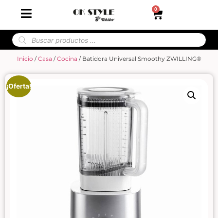
0
Inicio
/
Casa
/
Cocina
/ Batidora Universal Smoothy ZWILLING®
¡Oferta!