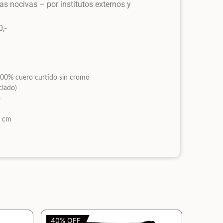
s nocivas – por institutos externos y
,-
a 100% cuero curtido sin cromo
clado)
o
6 cm
40% OFF