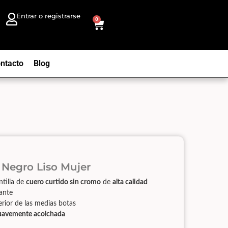
Entrar o registrarse
0
ntacto
Blog
 Negro Liso Mujer
ntilla de
cuero curtido sin cromo
de
alta calidad
lante
erior de las medias botas
uavemente acolchada