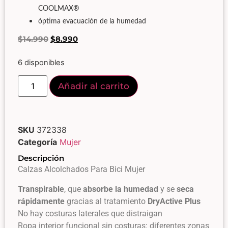
COOLMAX®
óptima evacuación de la humedad
$
14.990
$
8.990
6 disponibles
Añadir al carrito
SKU
372338
Categoría
Mujer
Descripción
Calzas Alcolchados Para Bici Mujer
Transpirable
, que
absorbe la humedad
y se
seca
rápidamente
gracias al tratamiento
DryActive Plus
No hay costuras laterales que distraigan
Ropa interior funcional sin costuras: diferentes zonas