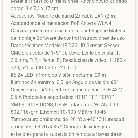
Material: Plástico Dimensiones: Ancho x Alto x Fondo
aprox. 8 x 7,5 x 17 cm
Accesorios: Soporte de pared 2x cable LAN (2 m)
Adaptador de alimentación PoE Antena WLAN
Carcasa protectora resistente a la intemperie Material
de montaje Software de control Instrucciones de uso
Datos técnicos Modelo: IPC-20 HD Sensor: Sensor
CMOS en color de 1/5″ Objetivo: Lente de cristal; f:
3,6 mm, F: 2,4 (lente IR) Resolución de vídeo: 1. 280 x
720, 640 x 480, 320 x 240 LED
IR: 24 LED infrarrojos Visión nocturna: 20 m
Iluminación mínima: 0,5 lux Ángulo de visión: 60°
Conexiones: LAN Fuente de alimentación: PoE 48 V,
0,5 A Protocolos soportados: HTTP, FTP, TCP/IP,
SMTP, DHCP, DDNS, UPnP Estándares WLAN: IEEE
802.11b/g/n Ethernet: 10/100 MBit/s RJ-45
Temperatura ambiente: de -20 °C a +40 °C Humedad
ambiente: del 20 al 85% Cámara de vídeo para
exteriores para la supervisión remota a través de un