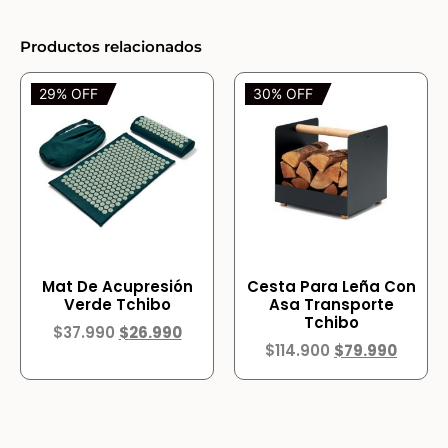
Productos relacionados
29% OFF
30% OFF
Mat De Acupresión
Cesta Para Leña Con
Verde Tchibo
Asa Transporte
Tchibo
$
37.990
$
26.990
$
114.900
$
79.990