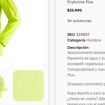
DryActive Plus
$
25.990
Sin existencias
SKU
329601
Categoría
Hombre
Descripción
Absolutamente resisten
Repelente de agua y s
ecorepel® respetuosa 
Transpirabilidad y tra
Plus
Chaqueta cortaviento 
Ropa deportiva para la
¿Viento en contra? ¡M
respetuosa con el med