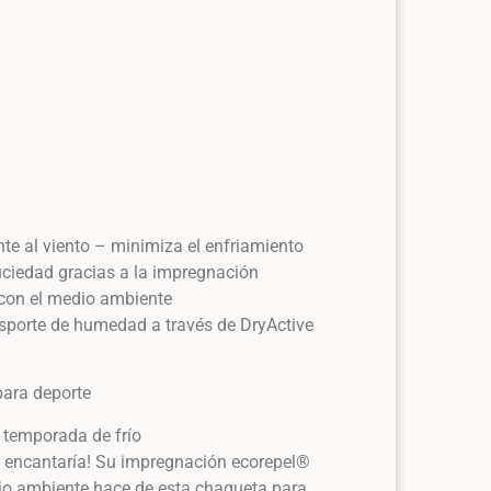
te al viento – minimiza el enfriamiento
uciedad gracias a la impregnación
con el medio ambiente
nsporte de humedad a través de DryActive
para deporte
 temporada de frío
e encantaría! Su impregnación ecorepel®
io ambiente hace de esta chaqueta para