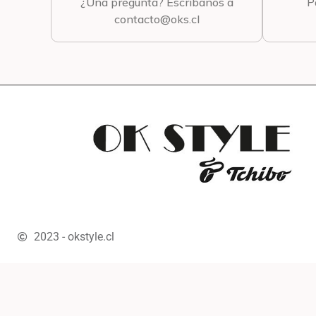
¿Una pregunta? Escríbanos a
P
contacto@oks.cl
2023 - okstyle.cl