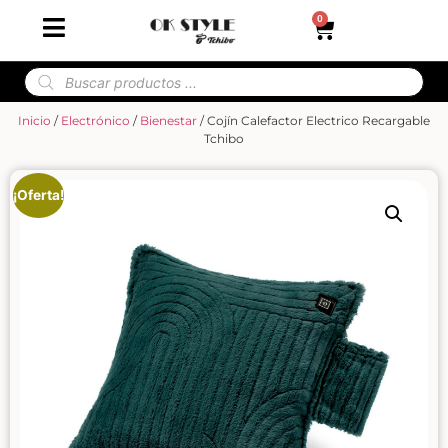
0
Inicio
/
Electrónico
/
Bienestar
/ Cojín Calefactor Electrico Recargable
Tchibo
¡Oferta!