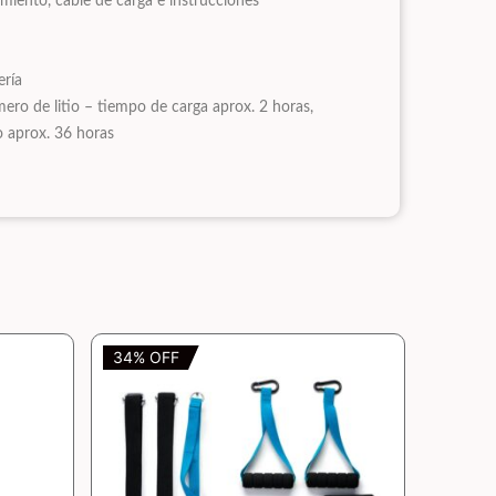
miento, cable de carga e instrucciones
ería
mero de litio – tiempo de carga aprox. 2 horas,
 aprox. 36 horas
34% OFF