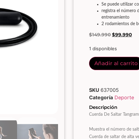
Se puede utilizar c
registra el número 
entrenamiento
2 rodamientos de bol
$
149.990
$
99.990
1 disponibles
Añadir al carrito
SKU
637005
Categoría
Deporte
Descripción
Cuerda De Saltar Tangra
Muestra el número de salto
Cuerda de saltar de alta v