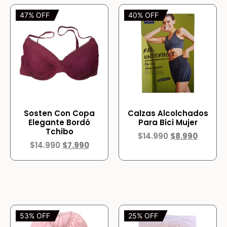
47% OFF
40% OFF
Sosten Con Copa
Calzas Alcolchados
Elegante Bordó
Para Bici Mujer
Tchibo
$
14.990
$
8.990
$
14.990
$
7.990
53% OFF
25% OFF