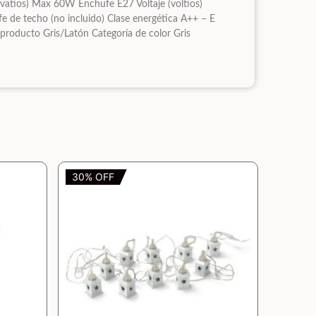
(vatios) Max 60W Enchufe E27 Voltaje (voltios)
 de techo (no incluido) Clase energética A++ – E
 producto Gris/Latón Categoría de color Gris
30% OFF