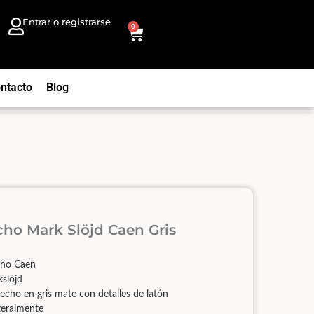
Entrar o registrarse
0
ntacto
Blog
ho Mark Slöjd Caen Gris
echo Caen
kslöjd
techo en gris mate con detalles de latón
teralmente