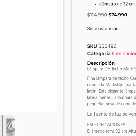
diámetro de 32 cm.
$
114.990
$
74.990
Sin existencias
SKU
660496
Categoría
Iluminació
Descripción
Lámpara De Techo Mark Sl
Fina lámpara de techo Cae
conocida Markslöjd, panta
latón. Esta elegante lámp
lateralmente. La lámpara 
pequeña mesa de comedor
La fuente de luz se ve
ESPECIFICACIONES
Diámetro (cm) 32 cm Altu