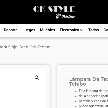
Deporte
Juegos
Muebles
Electrónico
Todos
Co
ark Slöjd Caen Gris Tchibo
Lámpara De Tec
Tchibo
Fina lámpara de t
de la conocida Mar
pantalla y copa de 
puede orientarse la