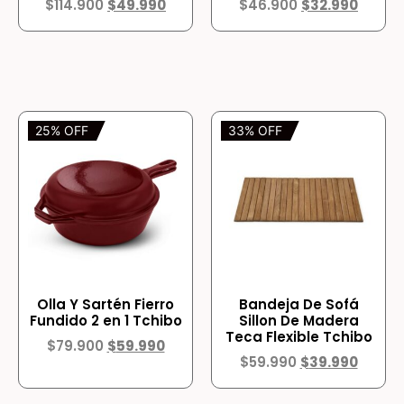
$
114.900
$
49.990
$
46.900
$
32.990
25% OFF
33% OFF
Olla Y Sartén Fierro
Bandeja De Sofá
Fundido 2 en 1 Tchibo
Sillon De Madera
Teca Flexible Tchibo
$
79.900
$
59.990
$
59.990
$
39.990