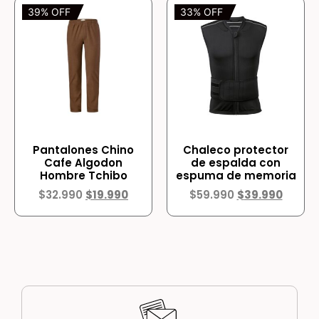
39% OFF
33% OFF
Pantalones Chino
Chaleco protector
Cafe Algodon
de espalda con
Hombre Tchibo
espuma de memoria
$
32.990
$
19.990
$
59.990
$
39.990