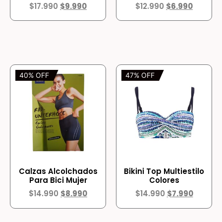
$
17.990
$
9.990
$
12.990
$
6.990
40% OFF
47% OFF
Calzas Alcolchados
Bikini Top Multiestilo
Para Bici Mujer
Colores
$
14.990
$
8.990
$
14.990
$
7.990