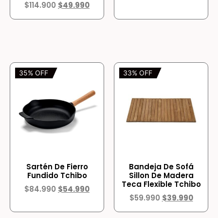
$
114.900
$
49.990
35% OFF
33% OFF
Sartén De Fierro
Bandeja De Sofá
Fundido Tchibo
Sillon De Madera
Teca Flexible Tchibo
$
84.990
$
54.990
$
59.990
$
39.990