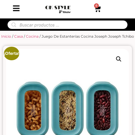
0
Inicio
/
Casa
/
Cocina
/ Juego De Estanterías Cocina Joseph Joseph Tchibo
¡Oferta!