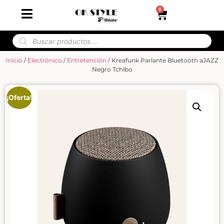
0
Inicio
/
Electrónico
/
Entretención
/ Kreafunk Parlante Bluetooth aJAZZ
Negro Tchibo
¡Oferta!