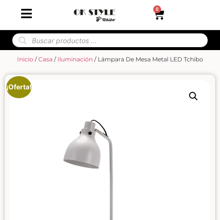
0
Inicio
/
Casa
/
Iluminación
/ Lámpara De Mesa Metal LED Tchibo
¡Oferta!