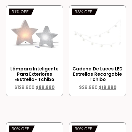
31% OFF
33% OFF
Lámpara Inteligente
Cadena De Luces LED
Para Exteriores
Estrellas Recargable
«Estrella» Tchibo
Tchibo
$
129.900
$
89.990
$
29.990
$
19.990
30% OFF
30% OFF