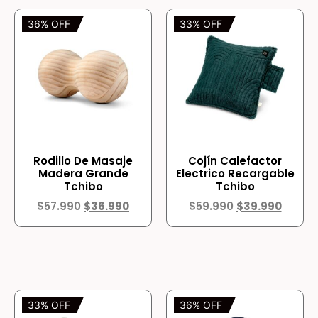
36% OFF
33% OFF
Rodillo De Masaje
Cojín Calefactor
Madera Grande
Electrico Recargable
Tchibo
Tchibo
$
57.990
$
36.990
$
59.990
$
39.990
33% OFF
36% OFF