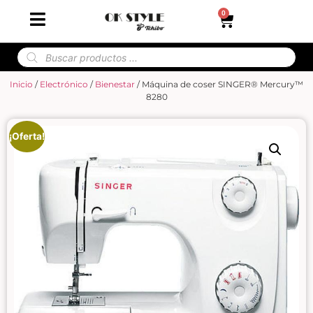
0
Inicio
/
Electrónico
/
Bienestar
/ Máquina de coser SINGER® Mercury™
8280
¡Oferta!