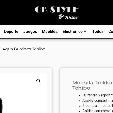
Deporte
Juegos
Muebles
Electrónico
Todos
Co
Al Agua Burdeos Tchibo
Mochila Trekki
Tchibo
Duradero y repelent
Amplio compartimen
2 compartimentos lat
Bolsillo con cremall