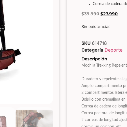
Correa de cadera de
$
39.990
$
27.990
Sin existencias
SKU
614718
Categoría
Deporte
Descripción
Mochila Trekking Repelen
Duradero y repelente al a
Amplio compartimento pri
2 compartimentos laterales
Bolsillo con cremallera en 
Correa de cadera de longit
Correa pectoral de longitu
2 correas de longitud ajust
dormir, un colchón, etc.