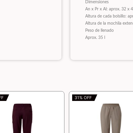
Dimensiones
An x Pr x Al: aprox. 32 x
Altura de cada bolsillo: a
Altura de la mochila exte
Peso de llenado
Aprox. 35 l
FF
31% OFF