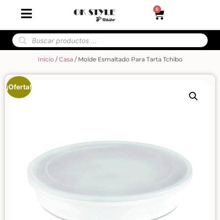
0
Inicio
/
Casa
/ Molde Esmaltado Para Tarta Tchibo
¡Oferta!