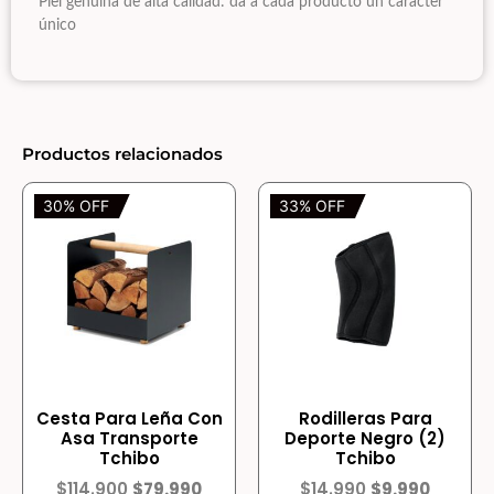
Piel genuina de alta calidad: da a cada producto un carácter
único
Productos relacionados
30% OFF
33% OFF
Cesta Para Leña Con
Rodilleras Para
Asa Transporte
Deporte Negro (2)
Tchibo
Tchibo
$
114.900
$
79.990
$
14.990
$
9.990