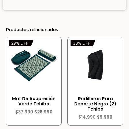
Productos relacionados
29% OFF
33% OFF
Mat De Acupresión
Rodilleras Para
Verde Tchibo
Deporte Negro (2)
Tchibo
$
37.990
$
26.990
$
14.990
$
9.990