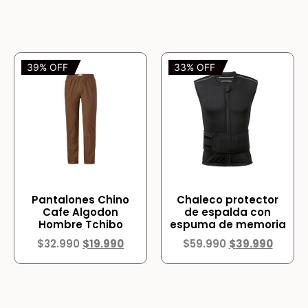
39% OFF
33% OFF
Pantalones Chino
Chaleco protector
Cafe Algodon
de espalda con
Hombre Tchibo
espuma de memoria
$
32.990
$
19.990
$
59.990
$
39.990