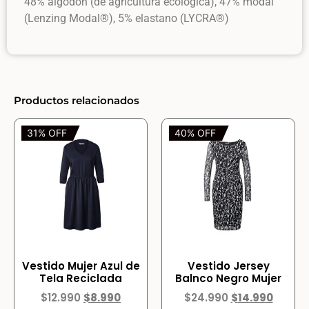
48% algodón (de agricultura ecológica), 47% modal
(Lenzing Modal®), 5% elastano (LYCRA®)
Productos relacionados
31% OFF
40% OFF
Vestido Mujer Azul de
Vestido Jersey
Tela Reciclada
Balnco Negro Mujer
$
12.990
$
8.990
$
24.990
$
14.990