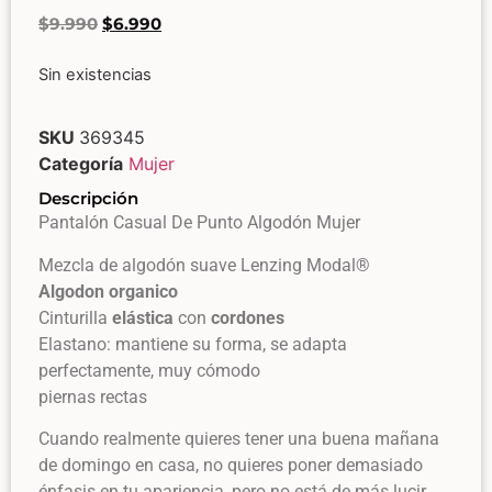
$
9.990
$
6.990
Sin existencias
SKU
369345
Categoría
Mujer
Descripción
Pantalón Casual De Punto Algodón Mujer
Mezcla de algodón suave Lenzing Modal®
Algodon organico
Cinturilla
elástica
con
cordones
Elastano: mantiene su forma, se adapta
perfectamente, muy cómodo
piernas rectas
Cuando realmente quieres tener una buena mañana
de domingo en casa, no quieres poner demasiado
énfasis en tu apariencia, pero no está de más lucir