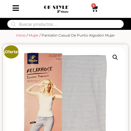
0
Inicio
/
Mujer
/ Pantalón Casual De Punto Algodón Mujer
¡Oferta!