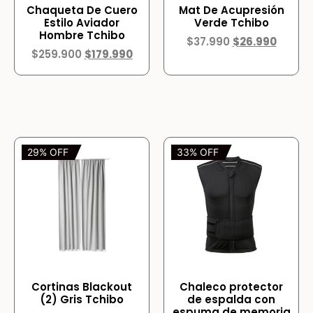
Chaqueta De Cuero
Mat De Acupresión
Estilo Aviador
Verde Tchibo
Hombre Tchibo
$
37.990
$
26.990
$
259.900
$
179.990
29% OFF
33% OFF
Cortinas Blackout
Chaleco protector
(2) Gris Tchibo
de espalda con
espuma de memoria