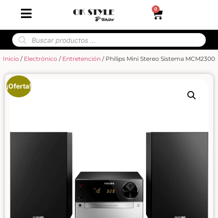
0
Inicio
/
Electrónico
/
Entretención
/ Philips Mini Stereo Sistema MCM2300
¡Oferta!