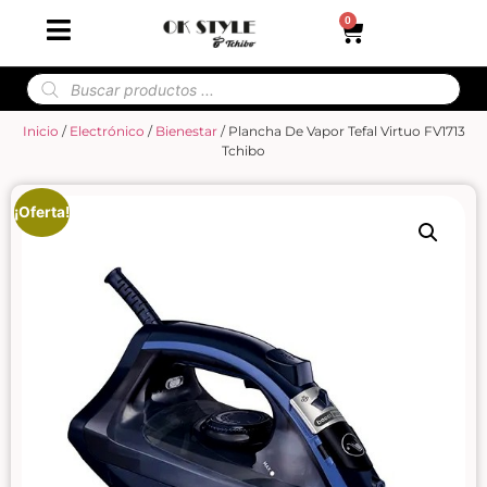
0
Inicio
/
Electrónico
/
Bienestar
/ Plancha De Vapor Tefal Virtuo FV1713
Tchibo
¡Oferta!