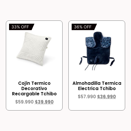
33% OFF
36% OFF
Cojín Termico
Almohadilla Termica
Decorativo
Electrica Tchibo
Recargable Tchibo
$
57.990
$
36.990
$
59.990
$
39.990