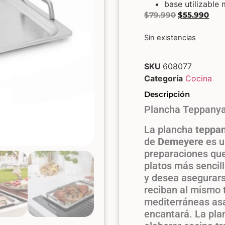
base utilizable
$
79.990
$
55.990
Sin existencias
SKU
608077
Categoría
Cocina
Descripción
​Plancha Teppany
La plancha
teppa
de
Demeyere
es u
preparaciones que
platos más sencill
y desea asegurar
reciban al mismo 
mediterráneas as
encantará. La pl