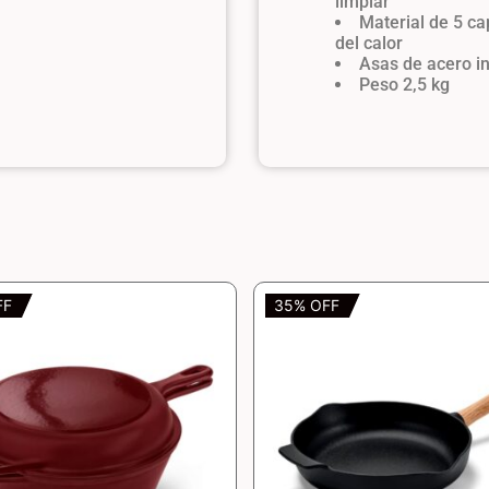
limpiar
Material de 5 ca
del calor
Asas de acero in
Peso 2,5 kg
FF
35% OFF