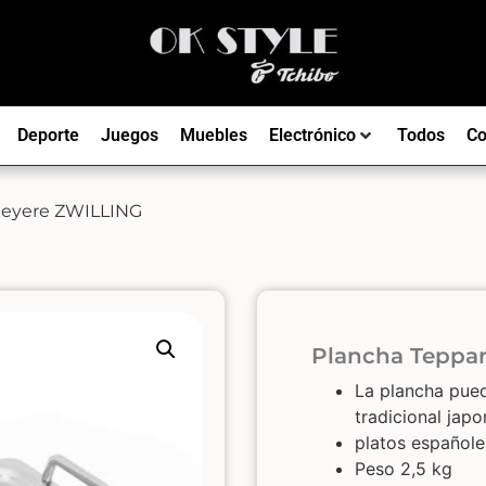
Deporte
Juegos
Muebles
Electrónico
Todos
Co
meyere ZWILLING
​Plancha Tepp
La plancha pued
tradicional jap
platos español
Peso 2,5 kg