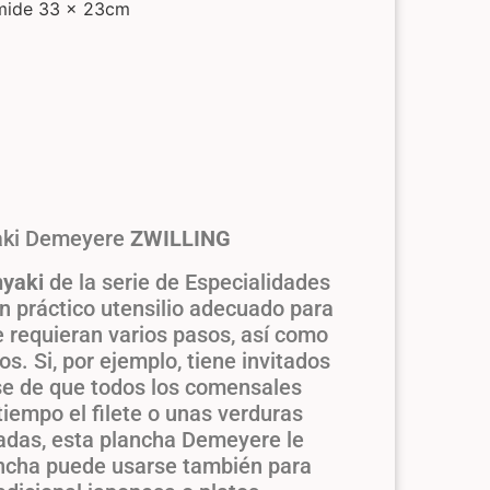
 mide 33 x 23cm
aki Demeyere
ZWILLING
nyaki
de la serie de Especialidades
n práctico utensilio adecuado para
 requieran varios pasos, así como
os. Si, por ejemplo, tiene invitados
se de que todos los comensales
tiempo el filete o unas verduras
adas, esta plancha Demeyere le
ancha puede usarse también para