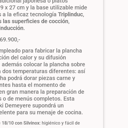
adicional japonesa o platos
9 x 27 cm y la base utilizable mide
 a la eficaz tecnología
Triplinduc
,
 las superficies de cocción
,
inducción
.
169.900,-
empleado para fabricar la plancha
ción del calor y su difusión
 además colocar la plancha sobre
dos temperaturas diferentes: así
ha podrá dorar piezas carne y
entes hasta el momento de
a en gran manera la preparación de
es o de menús completos. Esta
ki Demeyere supondrá un
lente para su menaje de cocina.
e
18/10 con Silvinox
: higiénico y fácil de