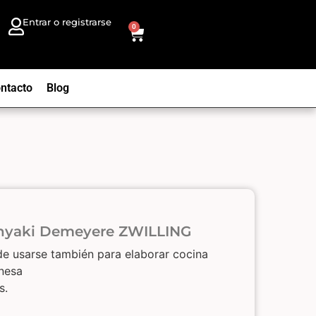
Entrar o registrarse
0
ntacto
Blog
anyaki Demeyere ZWILLING
e usarse también para elaborar cocina
onesa
es.