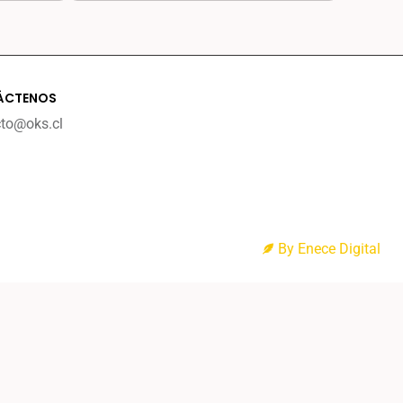
ÁCTENOS
cto@oks.cl
By Enece Digital