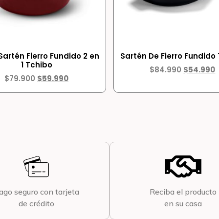
 Sartén Fierro Fundido 2 en
Sartén De Fierro Fundido
1 Tchibo
$
84.990
$
54.990
$
79.900
$
59.990
ago seguro con tarjeta
Reciba el producto
de crédito
en su casa