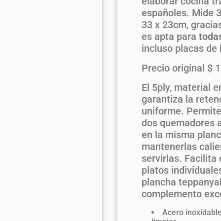
elaborar cocina tr
españoles. Mide 3
33 x 23cm, gracias
es apta para
todas
incluso placas de
Precio original $ 
El 5ply, material 
garantiza la reten
uniforme. Permite
dos quemadores a 
en la misma planc
mantenerlas cali
servirlas. Facilit
platos individual
plancha teppanya
complemento exce
Acero inoxidabl