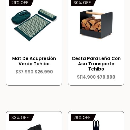
29% OFF
30% OFF
Mat De Acupresión
Cesta Para Leña Con
Verde Tchibo
Asa Transporte
Tchibo
$
37.990
$
26.990
$
114.900
$
79.990
33% OFF
28% OFF