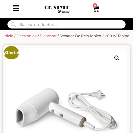
0
Inicio
/
Electrónico
/
Bienestar
/ Secador De Pelo Ionico 2.200 W Tchibo
¡Oferta!