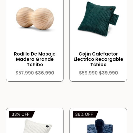
Rodillo De Masaje
Cojín Calefactor
Madera Grande
Electrico Recargable
Tchibo
Tchibo
$
57.990
$
36.990
$
59.990
$
39.990
33% OFF
36% OFF