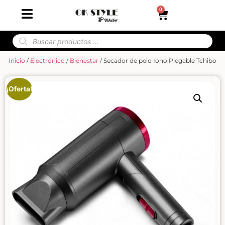
0
Inicio
/
Electrónico
/
Bienestar
/ Secador de pelo Iono Plegable Tchibo
¡Oferta!