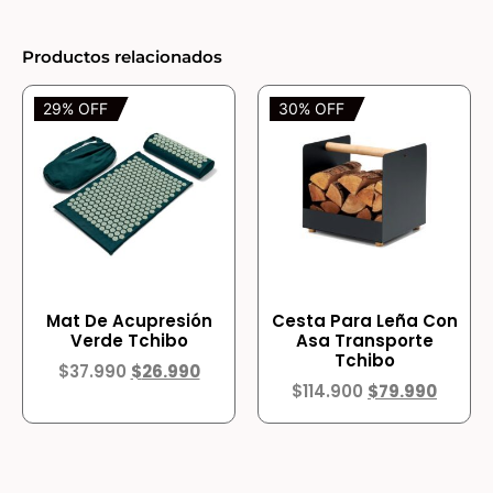
Productos relacionados
29% OFF
30% OFF
Mat De Acupresión
Cesta Para Leña Con
Verde Tchibo
Asa Transporte
Tchibo
$
37.990
$
26.990
$
114.900
$
79.990