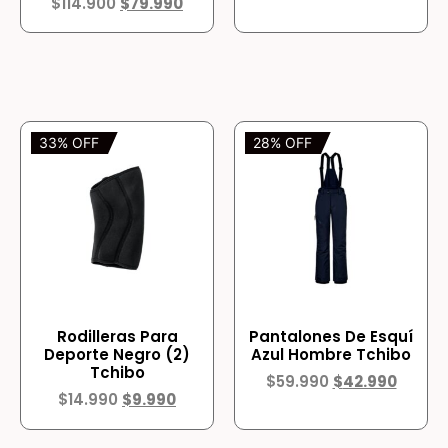
$
114.900
$
79.990
33% OFF
28% OFF
Rodilleras Para
Pantalones De Esquí
Deporte Negro (2)
Azul Hombre Tchibo
Tchibo
$
59.990
$
42.990
$
14.990
$
9.990