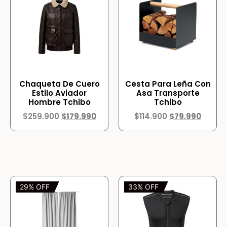
Chaqueta De Cuero
Cesta Para Leña Con
Estilo Aviador
Asa Transporte
Hombre Tchibo
Tchibo
$
259.900
$
179.990
$
114.900
$
79.990
29% OFF
33% OFF