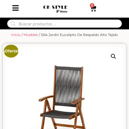
0
Inicio
/
Muebles
/ Silla Jardin Eucalipto De Respaldo Alto Tejido
¡Oferta!