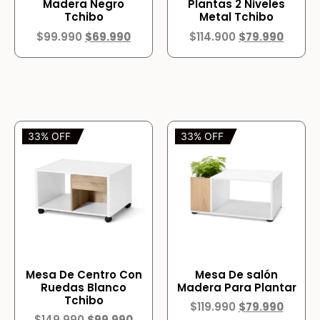
Madera Negro
Plantas 2 Niveles
Tchibo
Metal Tchibo
$
99.990
$
69.990
$
114.900
$
79.990
33% OFF
33% OFF
Mesa De Centro Con
Mesa De salón
Ruedas Blanco
Madera Para Plantar
Tchibo
$
119.990
$
79.990
$
149.990
$
99.990