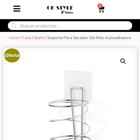
0
Inicio
/
Casa
/
Baño
/ Soporte Para Secador De Pelo Autoadhesivo
¡Oferta!