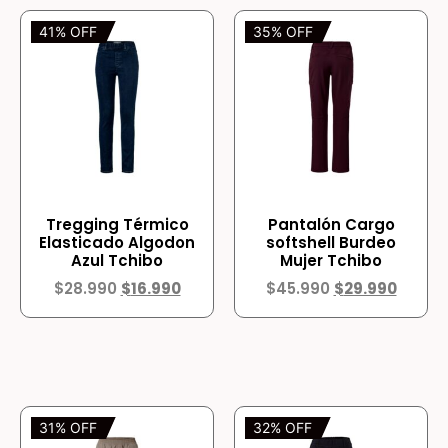
41% OFF
35% OFF
Tregging Térmico
Pantalón Cargo
Elasticado Algodon
softshell Burdeo
Azul Tchibo
Mujer Tchibo
$
28.990
$
16.990
$
45.990
$
29.990
31% OFF
32% OFF