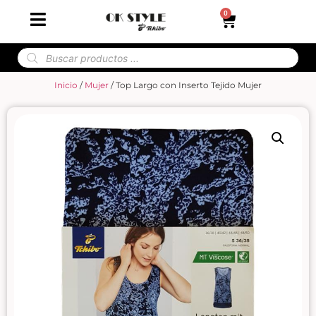
0
Inicio
/
Mujer
/ Top Largo con Inserto Tejido Mujer