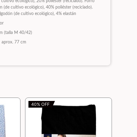
cultivo ecológico), 20% poliéster (reciclado). Forro
(de cultivo ecológico), 40% poliéster (reciclado).
godón (de cultivo ecológico), 4% elastán
ior
cm (talla M 40/42)
n aprox. 77 cm
40% OFF