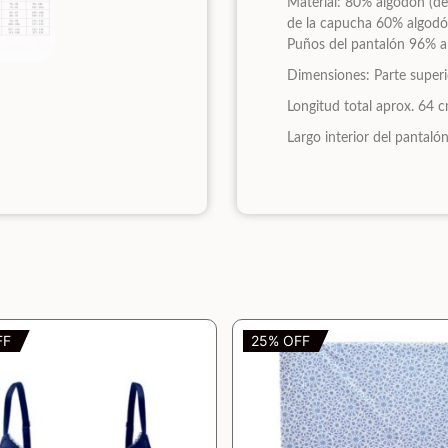
Material: 80% algodón (de 
de la capucha 60% algodón 
Puños del pantalón 96% al
Dimensiones: Parte super
Longitud total aprox. 64 
Largo interior del pantaló
FF
25% OFF