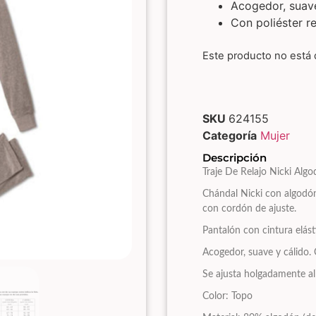
Acogedor, suave
Con poliéster r
Este producto no está 
SKU
624155
Categoría
Mujer
Descripción
Traje De Relajo Nicki Alg
Chándal Nicki con algodó
con cordón de ajuste.
Pantalón con cintura elást
Acogedor, suave y cálido. 
Se ajusta holgadamente a
Color: Topo